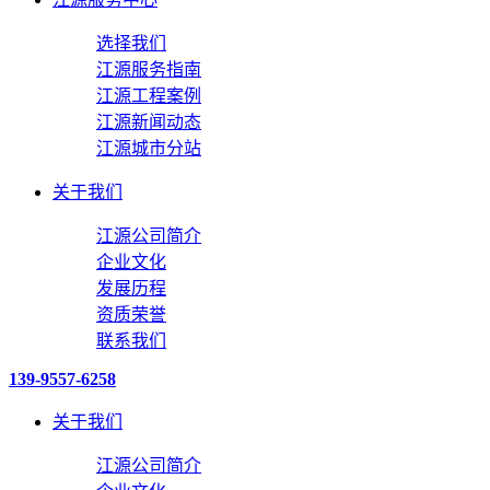
选择我们
江源服务指南
江源工程案例
江源新闻动态
江源城市分站
关于我们
江源公司简介
企业文化
发展历程
资质荣誉
联系我们
139-9557-6258
关于我们
江源公司简介