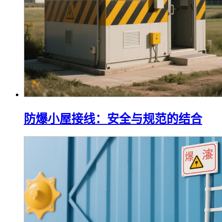
防爆小屋接线：安全与规范的结合