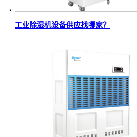
工业除湿机设备供应找哪家？