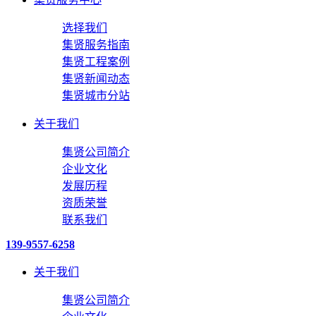
选择我们
集贤服务指南
集贤工程案例
集贤新闻动态
集贤城市分站
关于我们
集贤公司简介
企业文化
发展历程
资质荣誉
联系我们
139-9557-6258
关于我们
集贤公司简介