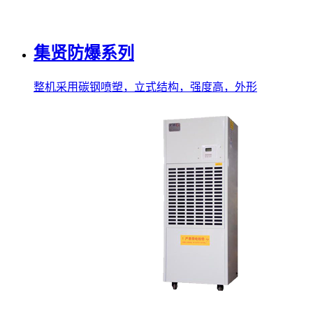
集贤防爆系列
整机采用碳钢喷塑，立式结构，强度高，外形