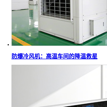
防爆冷风机：高温车间的降温救星