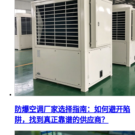
防爆空调厂家选择指南：如何避开陷
阱，找到真正靠谱的供应商？