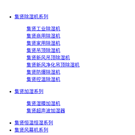
集贤除湿机系列
集贤工业除湿机
集贤商用除湿机
集贤家用除湿机
集贤吊顶除湿机
集贤新风吊顶除湿机
集贤新风净化吊顶除湿机
集贤防爆除湿机
集贤控温除湿机
集贤加湿系列
集贤湿膜加湿机
集贤超声波加湿器
集贤恒温恒湿系列
集贤风幕机系列