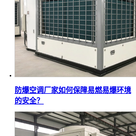
防爆空调厂家如何保障易燃易爆环境
的安全？