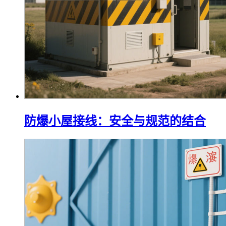
防爆小屋接线：安全与规范的结合