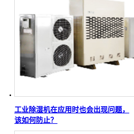
工业除湿机在应用时也会出现问题，
该如何防止？