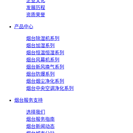
企业文化
发展历程
资质荣誉
产品中心
烟台除湿机系列
烟台加湿系列
烟台恒温恒湿系列
烟台风幕机系列
烟台新风换气系列
烟台防爆系列
烟台烟尘净化系列
烟台中央空调净化系列
烟台服务支持
选择我们
烟台服务指南
烟台新闻动态