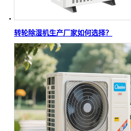
转轮除湿机生产厂家如何选择？