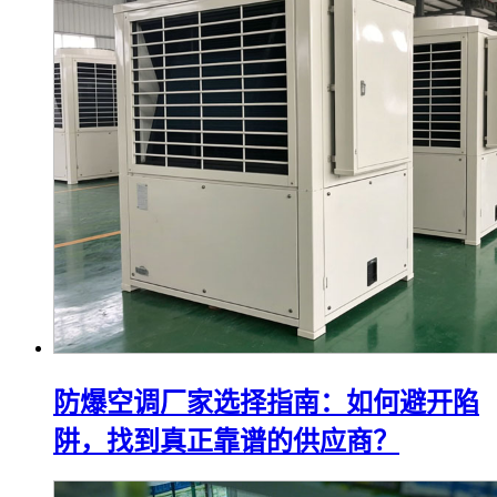
防爆空调厂家选择指南：如何避开陷
阱，找到真正靠谱的供应商？