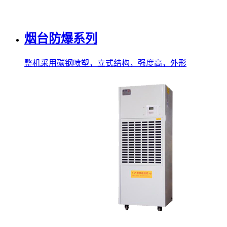
烟台防爆系列
整机采用碳钢喷塑，立式结构，强度高，外形