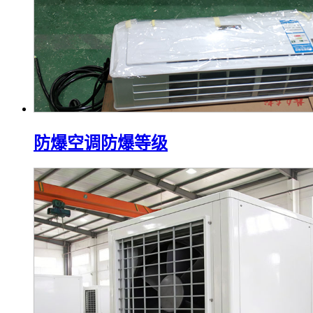
防爆空调防爆等级