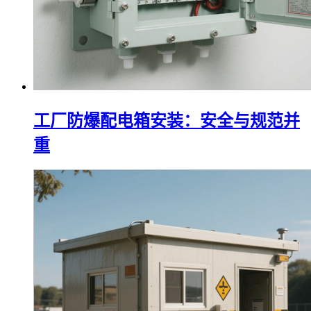
工厂防爆配电箱安装：安全与规范并
重