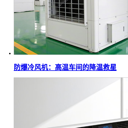
防爆冷风机：高温车间的降温救星