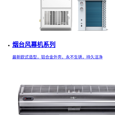
烟台风幕机系列
最新欧式造型，铝合金外壳，永不生锈，持久洁净