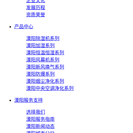
企业文化
发展历程
资质荣誉
产品中心
溧阳除湿机系列
溧阳加湿系列
溧阳恒温恒湿系列
溧阳风幕机系列
溧阳新风换气系列
溧阳防爆系列
溧阳烟尘净化系列
溧阳中央空调净化系列
溧阳服务支持
选择我们
溧阳服务指南
溧阳新闻动态