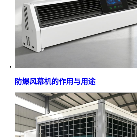
防爆风幕机的作用与用途