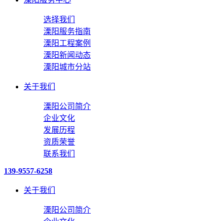
选择我们
溧阳服务指南
溧阳工程案例
溧阳新闻动态
溧阳城市分站
关于我们
溧阳公司简介
企业文化
发展历程
资质荣誉
联系我们
139-9557-6258
关于我们
溧阳公司简介