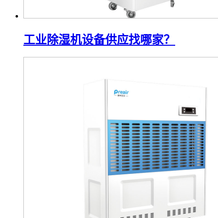
工业除湿机设备供应找哪家？