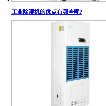
工业除湿机的优点有哪些呢?