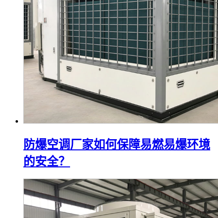
防爆空调厂家如何保障易燃易爆环境
的安全？