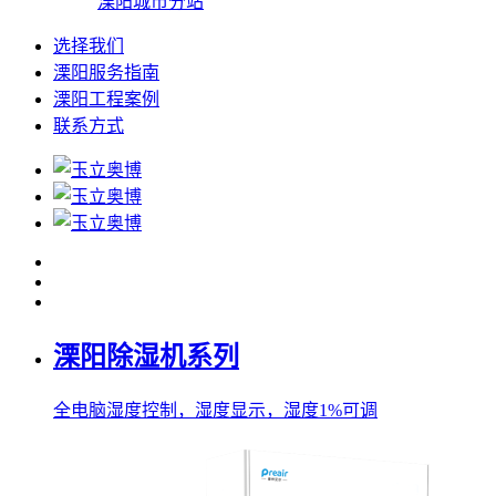
溧阳城市分站
选择我们
溧阳服务指南
溧阳工程案例
联系方式
溧阳除湿机系列
全电脑湿度控制，湿度显示，湿度1%可调