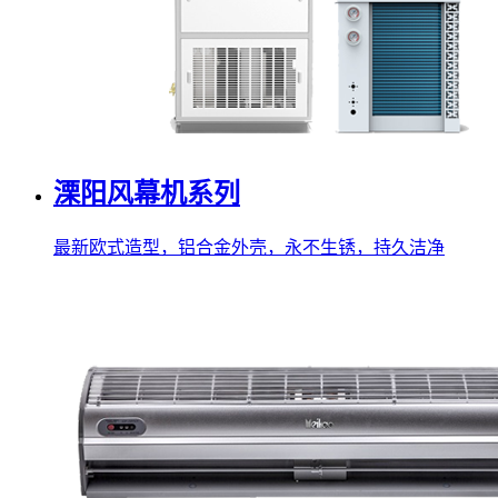
溧阳风幕机系列
最新欧式造型，铝合金外壳，永不生锈，持久洁净