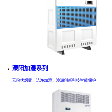
溧阳加湿系列
无粉状烟雾，洁净加湿，澳洲创新科技智能保护