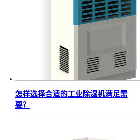
怎样选择合适的工业除湿机满足需
要？