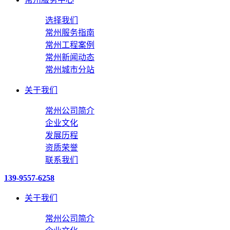
选择我们
常州服务指南
常州工程案例
常州新闻动态
常州城市分站
关于我们
常州公司简介
企业文化
发展历程
资质荣誉
联系我们
139-9557-6258
关于我们
常州公司简介