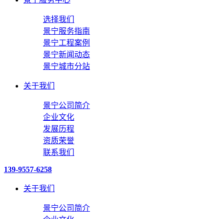
选择我们
景宁服务指南
景宁工程案例
景宁新闻动态
景宁城市分站
关于我们
景宁公司简介
企业文化
发展历程
资质荣誉
联系我们
139-9557-6258
关于我们
景宁公司简介