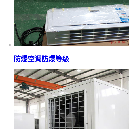
防爆空调防爆等级