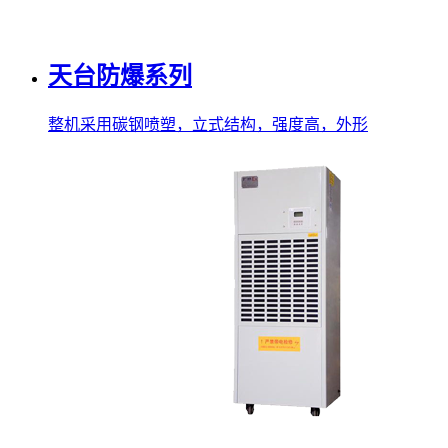
天台防爆系列
整机采用碳钢喷塑，立式结构，强度高，外形