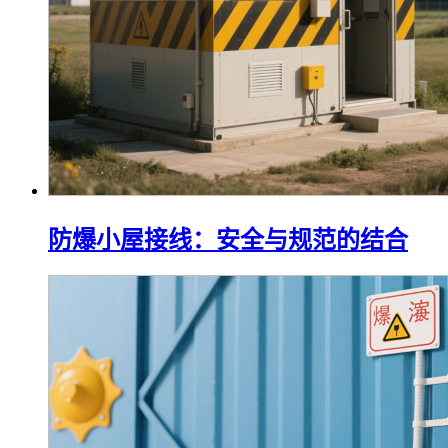
防爆小屋接线：安全与规范的结合