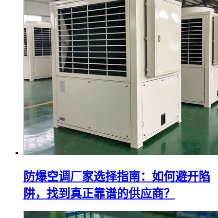
防爆空调厂家选择指南：如何避开陷
阱，找到真正靠谱的供应商？