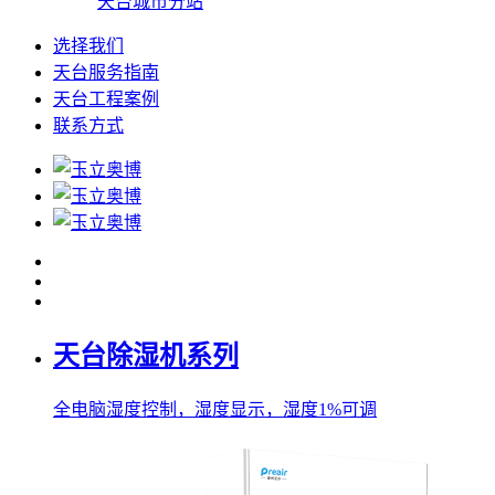
天台城市分站
选择我们
天台服务指南
天台工程案例
联系方式
天台除湿机系列
全电脑湿度控制，湿度显示，湿度1%可调