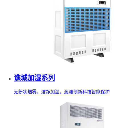
谯城加湿系列
无粉状烟雾，洁净加湿，澳洲创新科技智能保护